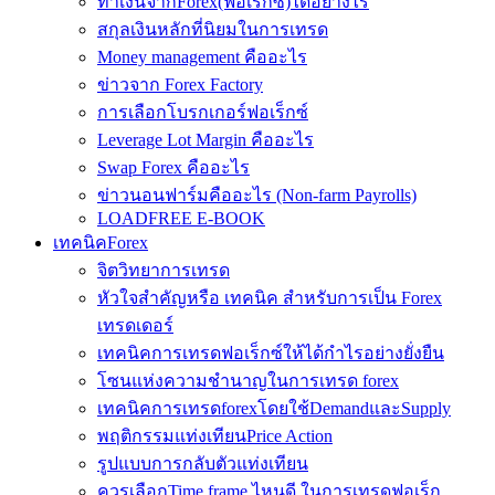
ทำเงินจากForex(ฟอเร็กซ์)ได้อย่างไร
สกุลเงินหลักที่นิยมในการเทรด
Money management คืออะไร
ข่าวจาก Forex Factory
การเลือกโบรกเกอร์ฟอเร็กซ์
Leverage Lot Margin คืออะไร
Swap Forex คืออะไร
ข่าวนอนฟาร์มคืออะไร (Non-farm Payrolls)
LOADFREE E-BOOK
เทคนิคForex
จิตวิทยาการเทรด
หัวใจสำคัญหรือ เทคนิค สำหรับการเป็น Forex
เทรดเดอร์
เทคนิคการเทรดฟอเร็กซ์ให้ได้กำไรอย่างยั่งยืน
โซนแห่งความชำนาญในการเทรด forex
เทคนิคการเทรดforexโดยใช้DemandและSupply
พฤติกรรมแท่งเทียนPrice Action
รูปแบบการกลับตัวแท่งเทียน
ควรเลือกTime frame ไหนดี ในการเทรดฟอเร็ก