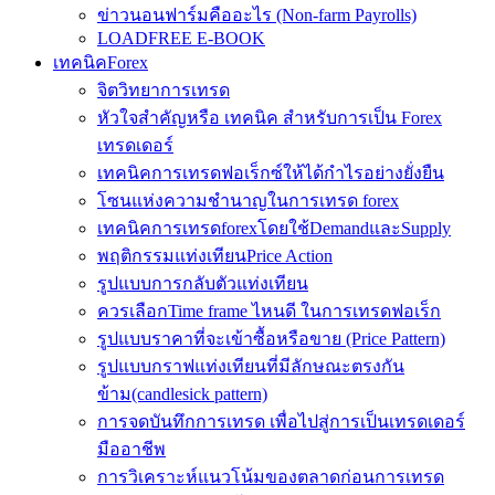
ข่าวนอนฟาร์มคืออะไร (Non-farm Payrolls)
LOADFREE E-BOOK
เทคนิคForex
จิตวิทยาการเทรด
หัวใจสำคัญหรือ เทคนิค สำหรับการเป็น Forex
เทรดเดอร์
เทคนิคการเทรดฟอเร็กซ์ให้ได้กำไรอย่างยั่งยืน
โซนแห่งความชำนาญในการเทรด forex
เทคนิคการเทรดforexโดยใช้DemandและSupply
พฤติกรรมแท่งเทียนPrice Action
รูปแบบการกลับตัวแท่งเทียน
ควรเลือกTime frame ไหนดี ในการเทรดฟอเร็ก
รูปแบบราคาที่จะเข้าซื้อหรือขาย (Price Pattern)
รูปแบบกราฟแท่งเทียนที่มีลักษณะตรงกัน
ข้าม(candlesick pattern)
การจดบันทึกการเทรด เพื่อไปสู่การเป็นเทรดเดอร์
มืออาชีพ
การวิเคราะห์แนวโน้มของตลาดก่อนการเทรด