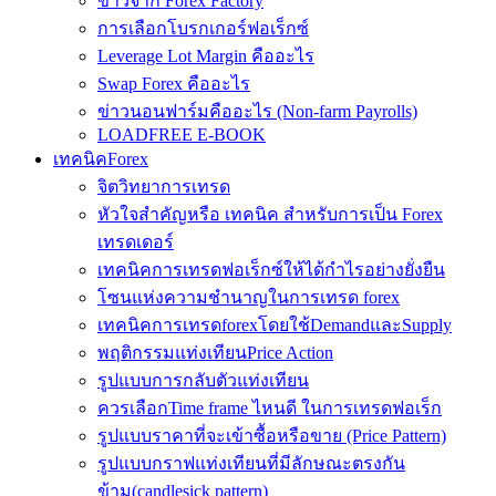
ข่าวจาก Forex Factory
การเลือกโบรกเกอร์ฟอเร็กซ์
Leverage Lot Margin คืออะไร
Swap Forex คืออะไร
ข่าวนอนฟาร์มคืออะไร (Non-farm Payrolls)
LOADFREE E-BOOK
เทคนิคForex
จิตวิทยาการเทรด
หัวใจสำคัญหรือ เทคนิค สำหรับการเป็น Forex
เทรดเดอร์
เทคนิคการเทรดฟอเร็กซ์ให้ได้กำไรอย่างยั่งยืน
โซนแห่งความชำนาญในการเทรด forex
เทคนิคการเทรดforexโดยใช้DemandและSupply
พฤติกรรมแท่งเทียนPrice Action
รูปแบบการกลับตัวแท่งเทียน
ควรเลือกTime frame ไหนดี ในการเทรดฟอเร็ก
รูปแบบราคาที่จะเข้าซื้อหรือขาย (Price Pattern)
รูปแบบกราฟแท่งเทียนที่มีลักษณะตรงกัน
ข้าม(candlesick pattern)