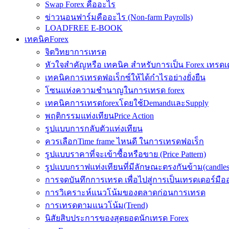
Swap Forex คืออะไร
ข่าวนอนฟาร์มคืออะไร (Non-farm Payrolls)
LOADFREE E-BOOK
เทคนิคForex
จิตวิทยาการเทรด
หัวใจสำคัญหรือ เทคนิค สำหรับการเป็น Forex เทรดเ
เทคนิคการเทรดฟอเร็กซ์ให้ได้กำไรอย่างยั่งยืน
โซนแห่งความชำนาญในการเทรด forex
เทคนิคการเทรดforexโดยใช้DemandและSupply
พฤติกรรมแท่งเทียนPrice Action
รูปแบบการกลับตัวแท่งเทียน
ควรเลือกTime frame ไหนดี ในการเทรดฟอเร็ก
รูปแบบราคาที่จะเข้าซื้อหรือขาย (Price Pattern)
รูปแบบกราฟแท่งเทียนที่มีลักษณะตรงกันข้าม(candlesic
การจดบันทึกการเทรด เพื่อไปสู่การเป็นเทรดเดอร์มือ
การวิเคราะห์แนวโน้มของตลาดก่อนการเทรด
การเทรดตามแนวโน้ม(Trend)
นิสัยสิบประการของสุดยอดนักเทรด Forex