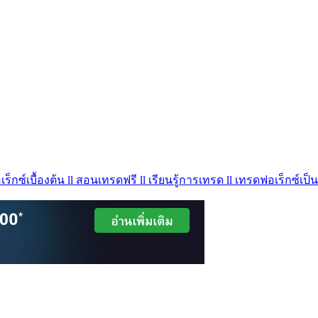
ร็กซ์เบื้องต้น ll สอนเทรดฟรี ll เรียนรู้การเทรด ll เทรดฟอเร็กซ์เป็น