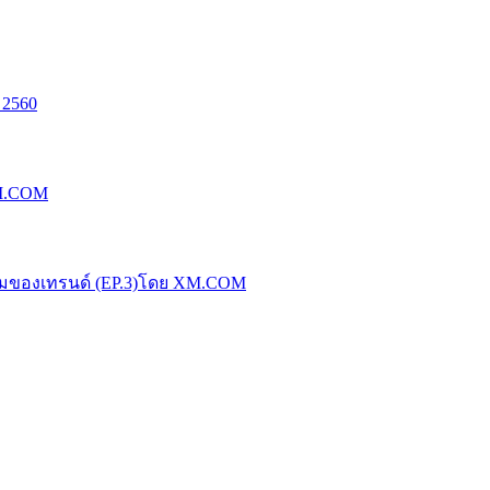
 2560
XM.COM
น้มของเทรนด์ (EP.3)โดย XM.COM