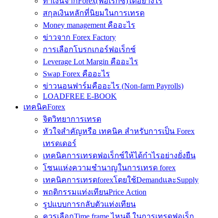
ทำเงินจากForex(ฟอเร็กซ์)ได้อย่างไร
สกุลเงินหลักที่นิยมในการเทรด
Money management คืออะไร
ข่าวจาก Forex Factory
การเลือกโบรกเกอร์ฟอเร็กซ์
Leverage Lot Margin คืออะไร
Swap Forex คืออะไร
ข่าวนอนฟาร์มคืออะไร (Non-farm Payrolls)
LOADFREE E-BOOK
เทคนิคForex
จิตวิทยาการเทรด
หัวใจสำคัญหรือ เทคนิค สำหรับการเป็น Forex
เทรดเดอร์
เทคนิคการเทรดฟอเร็กซ์ให้ได้กำไรอย่างยั่งยืน
โซนแห่งความชำนาญในการเทรด forex
เทคนิคการเทรดforexโดยใช้DemandและSupply
พฤติกรรมแท่งเทียนPrice Action
รูปแบบการกลับตัวแท่งเทียน
ควรเลือกTime frame ไหนดี ในการเทรดฟอเร็ก