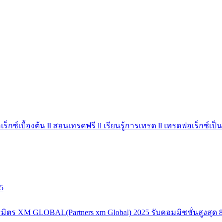
ร็กซ์เบื้องต้น ll สอนเทรดฟรี ll เรียนรู้การเทรด ll เทรดฟอเร็กซ์เป็น
5
มิตร XM GLOBAL(Partners xm Global) 2025 รับคอมมิชชั่นสูงสุด 8