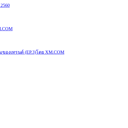
 2560
XM.COM
น้มของเทรนด์ (EP.3)โดย XM.COM