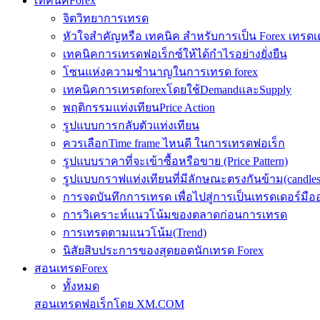
เทคนิคForex
จิตวิทยาการเทรด
หัวใจสำคัญหรือ เทคนิค สำหรับการเป็น Forex เทรดเ
เทคนิคการเทรดฟอเร็กซ์ให้ได้กำไรอย่างยั่งยืน
โซนแห่งความชำนาญในการเทรด forex
เทคนิคการเทรดforexโดยใช้DemandและSupply
พฤติกรรมแท่งเทียนPrice Action
รูปแบบการกลับตัวแท่งเทียน
ควรเลือกTime frame ไหนดี ในการเทรดฟอเร็ก
รูปแบบราคาที่จะเข้าซื้อหรือขาย (Price Pattern)
รูปแบบกราฟแท่งเทียนที่มีลักษณะตรงกันข้าม(candlesic
การจดบันทึกการเทรด เพื่อไปสู่การเป็นเทรดเดอร์มือ
การวิเคราะห์แนวโน้มของตลาดก่อนการเทรด
การเทรดตามแนวโน้ม(Trend)
นิสัยสิบประการของสุดยอดนักเทรด Forex
สอนเทรดForex
ทั้งหมด
สอนเทรดฟอเร็กโดย XM.COM