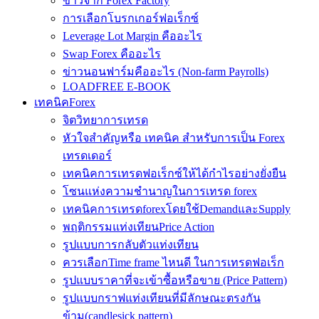
ข่าวจาก Forex Factory
การเลือกโบรกเกอร์ฟอเร็กซ์
Leverage Lot Margin คืออะไร
Swap Forex คืออะไร
ข่าวนอนฟาร์มคืออะไร (Non-farm Payrolls)
LOADFREE E-BOOK
เทคนิคForex
จิตวิทยาการเทรด
หัวใจสำคัญหรือ เทคนิค สำหรับการเป็น Forex
เทรดเดอร์
เทคนิคการเทรดฟอเร็กซ์ให้ได้กำไรอย่างยั่งยืน
โซนแห่งความชำนาญในการเทรด forex
เทคนิคการเทรดforexโดยใช้DemandและSupply
พฤติกรรมแท่งเทียนPrice Action
รูปแบบการกลับตัวแท่งเทียน
ควรเลือกTime frame ไหนดี ในการเทรดฟอเร็ก
รูปแบบราคาที่จะเข้าซื้อหรือขาย (Price Pattern)
รูปแบบกราฟแท่งเทียนที่มีลักษณะตรงกัน
ข้าม(candlesick pattern)