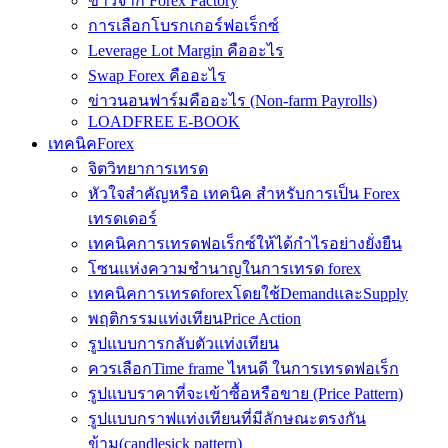
ข่าวจาก Forex Factory
การเลือกโบรกเกอร์ฟอเร็กซ์
Leverage Lot Margin คืออะไร
Swap Forex คืออะไร
ข่าวนอนฟาร์มคืออะไร (Non-farm Payrolls)
LOADFREE E-BOOK
เทคนิคForex
จิตวิทยาการเทรด
หัวใจสำคัญหรือ เทคนิค สำหรับการเป็น Forex
เทรดเดอร์
เทคนิคการเทรดฟอเร็กซ์ให้ได้กำไรอย่างยั่งยืน
โซนแห่งความชำนาญในการเทรด forex
เทคนิคการเทรดforexโดยใช้DemandและSupply
พฤติกรรมแท่งเทียนPrice Action
รูปแบบการกลับตัวแท่งเทียน
ควรเลือกTime frame ไหนดี ในการเทรดฟอเร็ก
รูปแบบราคาที่จะเข้าซื้อหรือขาย (Price Pattern)
รูปแบบกราฟแท่งเทียนที่มีลักษณะตรงกัน
ข้าม(candlesick pattern)