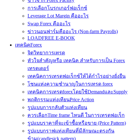
ข่าวจาก Forex Factory
การเลือกโบรกเกอร์ฟอเร็กซ์
Leverage Lot Margin คืออะไร
Swap Forex คืออะไร
ข่าวนอนฟาร์มคืออะไร (Non-farm Payrolls)
LOADFREE E-BOOK
เทคนิคForex
จิตวิทยาการเทรด
หัวใจสำคัญหรือ เทคนิค สำหรับการเป็น Forex
เทรดเดอร์
เทคนิคการเทรดฟอเร็กซ์ให้ได้กำไรอย่างยั่งยืน
โซนแห่งความชำนาญในการเทรด forex
เทคนิคการเทรดforexโดยใช้DemandและSupply
พฤติกรรมแท่งเทียนPrice Action
รูปแบบการกลับตัวแท่งเทียน
ควรเลือกTime frame ไหนดี ในการเทรดฟอเร็ก
รูปแบบราคาที่จะเข้าซื้อหรือขาย (Price Pattern)
รูปแบบกราฟแท่งเทียนที่มีลักษณะตรงกัน
ข้าม(candlesick pattern)