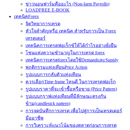
ข่าวนอนฟาร์มคืออะไร (Non-farm Payrolls)
LOADFREE E-BOOK
เทคนิคForex
จิตวิทยาการเทรด
หัวใจสำคัญหรือ เทคนิค สำหรับการเป็น Forex
เทรดเดอร์
เทคนิคการเทรดฟอเร็กซ์ให้ได้กำไรอย่างยั่งยืน
โซนแห่งความชำนาญในการเทรด forex
เทคนิคการเทรดforexโดยใช้DemandและSupply
พฤติกรรมแท่งเทียนPrice Action
รูปแบบการกลับตัวแท่งเทียน
ควรเลือกTime frame ไหนดี ในการเทรดฟอเร็ก
รูปแบบราคาที่จะเข้าซื้อหรือขาย (Price Pattern)
รูปแบบกราฟแท่งเทียนที่มีลักษณะตรงกัน
ข้าม(candlesick pattern)
การจดบันทึกการเทรด เพื่อไปสู่การเป็นเทรดเดอร์
มืออาชีพ
การวิเคราะห์แนวโน้มของตลาดก่อนการเทรด