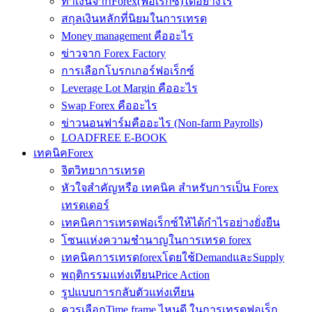
ทำเงินจากForex(ฟอเร็กซ์)ได้อย่างไร
สกุลเงินหลักที่นิยมในการเทรด
Money management คืออะไร
ข่าวจาก Forex Factory
การเลือกโบรกเกอร์ฟอเร็กซ์
Leverage Lot Margin คืออะไร
Swap Forex คืออะไร
ข่าวนอนฟาร์มคืออะไร (Non-farm Payrolls)
LOADFREE E-BOOK
เทคนิคForex
จิตวิทยาการเทรด
หัวใจสำคัญหรือ เทคนิค สำหรับการเป็น Forex
เทรดเดอร์
เทคนิคการเทรดฟอเร็กซ์ให้ได้กำไรอย่างยั่งยืน
โซนแห่งความชำนาญในการเทรด forex
เทคนิคการเทรดforexโดยใช้DemandและSupply
พฤติกรรมแท่งเทียนPrice Action
รูปแบบการกลับตัวแท่งเทียน
ควรเลือกTime frame ไหนดี ในการเทรดฟอเร็ก