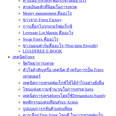
ทำเงินจากForex(ฟอเร็กซ์)ได้อย่างไร
สกุลเงินหลักที่นิยมในการเทรด
Money management คืออะไร
ข่าวจาก Forex Factory
การเลือกโบรกเกอร์ฟอเร็กซ์
Leverage Lot Margin คืออะไร
Swap Forex คืออะไร
ข่าวนอนฟาร์มคืออะไร (Non-farm Payrolls)
LOADFREE E-BOOK
เทคนิคForex
จิตวิทยาการเทรด
หัวใจสำคัญหรือ เทคนิค สำหรับการเป็น Forex
เทรดเดอร์
เทคนิคการเทรดฟอเร็กซ์ให้ได้กำไรอย่างยั่งยืน
โซนแห่งความชำนาญในการเทรด forex
เทคนิคการเทรดforexโดยใช้DemandและSupply
พฤติกรรมแท่งเทียนPrice Action
รูปแบบการกลับตัวแท่งเทียน
ควรเลือกTime frame ไหนดี ในการเทรดฟอเร็ก