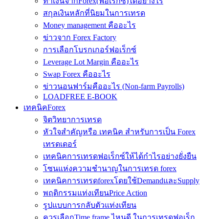
ทำเงินจากForex(ฟอเร็กซ์)ได้อย่างไร
สกุลเงินหลักที่นิยมในการเทรด
Money management คืออะไร
ข่าวจาก Forex Factory
การเลือกโบรกเกอร์ฟอเร็กซ์
Leverage Lot Margin คืออะไร
Swap Forex คืออะไร
ข่าวนอนฟาร์มคืออะไร (Non-farm Payrolls)
LOADFREE E-BOOK
เทคนิคForex
จิตวิทยาการเทรด
หัวใจสำคัญหรือ เทคนิค สำหรับการเป็น Forex
เทรดเดอร์
เทคนิคการเทรดฟอเร็กซ์ให้ได้กำไรอย่างยั่งยืน
โซนแห่งความชำนาญในการเทรด forex
เทคนิคการเทรดforexโดยใช้DemandและSupply
พฤติกรรมแท่งเทียนPrice Action
รูปแบบการกลับตัวแท่งเทียน
ควรเลือกTime frame ไหนดี ในการเทรดฟอเร็ก