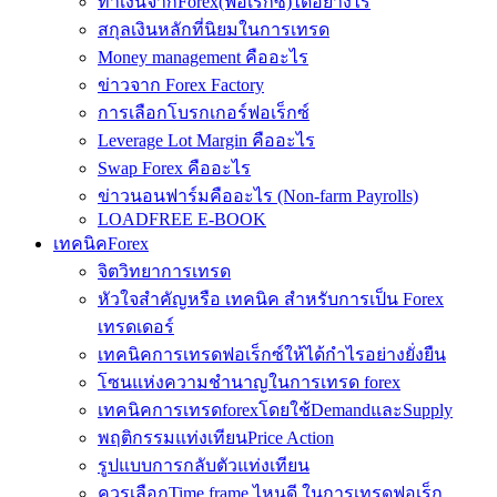
ทำเงินจากForex(ฟอเร็กซ์)ได้อย่างไร
สกุลเงินหลักที่นิยมในการเทรด
Money management คืออะไร
ข่าวจาก Forex Factory
การเลือกโบรกเกอร์ฟอเร็กซ์
Leverage Lot Margin คืออะไร
Swap Forex คืออะไร
ข่าวนอนฟาร์มคืออะไร (Non-farm Payrolls)
LOADFREE E-BOOK
เทคนิคForex
จิตวิทยาการเทรด
หัวใจสำคัญหรือ เทคนิค สำหรับการเป็น Forex
เทรดเดอร์
เทคนิคการเทรดฟอเร็กซ์ให้ได้กำไรอย่างยั่งยืน
โซนแห่งความชำนาญในการเทรด forex
เทคนิคการเทรดforexโดยใช้DemandและSupply
พฤติกรรมแท่งเทียนPrice Action
รูปแบบการกลับตัวแท่งเทียน
ควรเลือกTime frame ไหนดี ในการเทรดฟอเร็ก