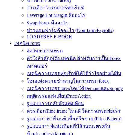
ข่าวจาก Forex Factory
การเลือกโบรกเกอร์ฟอเร็กซ์
Leverage Lot Margin คืออะไร
Swap Forex คืออะไร
ข่าวนอนฟาร์มคืออะไร (Non-farm Payrolls)
LOADFREE E-BOOK
เทคนิคForex
จิตวิทยาการเทรด
หัวใจสำคัญหรือ เทคนิค สำหรับการเป็น Forex
เทรดเดอร์
เทคนิคการเทรดฟอเร็กซ์ให้ได้กำไรอย่างยั่งยืน
โซนแห่งความชำนาญในการเทรด forex
เทคนิคการเทรดforexโดยใช้DemandและSupply
พฤติกรรมแท่งเทียนPrice Action
รูปแบบการกลับตัวแท่งเทียน
ควรเลือกTime frame ไหนดี ในการเทรดฟอเร็ก
รูปแบบราคาที่จะเข้าซื้อหรือขาย (Price Pattern)
รูปแบบกราฟแท่งเทียนที่มีลักษณะตรงกัน
ข้าม(candlesick pattern)