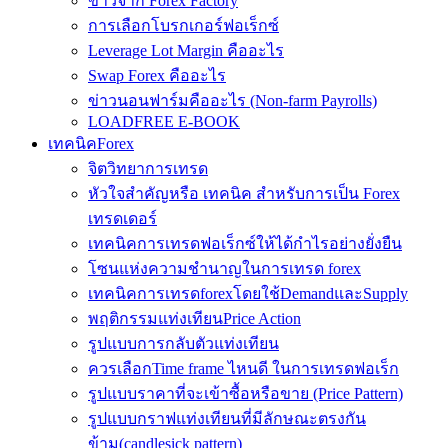
ข่าวจาก Forex Factory
การเลือกโบรกเกอร์ฟอเร็กซ์
Leverage Lot Margin คืออะไร
Swap Forex คืออะไร
ข่าวนอนฟาร์มคืออะไร (Non-farm Payrolls)
LOADFREE E-BOOK
เทคนิคForex
จิตวิทยาการเทรด
หัวใจสำคัญหรือ เทคนิค สำหรับการเป็น Forex
เทรดเดอร์
เทคนิคการเทรดฟอเร็กซ์ให้ได้กำไรอย่างยั่งยืน
โซนแห่งความชำนาญในการเทรด forex
เทคนิคการเทรดforexโดยใช้DemandและSupply
พฤติกรรมแท่งเทียนPrice Action
รูปแบบการกลับตัวแท่งเทียน
ควรเลือกTime frame ไหนดี ในการเทรดฟอเร็ก
รูปแบบราคาที่จะเข้าซื้อหรือขาย (Price Pattern)
รูปแบบกราฟแท่งเทียนที่มีลักษณะตรงกัน
ข้าม(candlesick pattern)