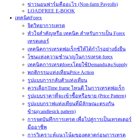
ข่าวนอนฟาร์มคืออะไร (Non-farm Payrolls)
LOADFREE E-BOOK
เทคนิคForex
จิตวิทยาการเทรด
หัวใจสำคัญหรือ เทคนิค สำหรับการเป็น Forex
เทรดเดอร์
เทคนิคการเทรดฟอเร็กซ์ให้ได้กำไรอย่างยั่งยืน
โซนแห่งความชำนาญในการเทรด forex
เทคนิคการเทรดforexโดยใช้DemandและSupply
พฤติกรรมแท่งเทียนPrice Action
รูปแบบการกลับตัวแท่งเทียน
ควรเลือกTime frame ไหนดี ในการเทรดฟอเร็ก
รูปแบบราคาที่จะเข้าซื้อหรือขาย (Price Pattern)
รูปแบบกราฟแท่งเทียนที่มีลักษณะตรงกัน
ข้าม(candlesick pattern)
การจดบันทึกการเทรด เพื่อไปสู่การเป็นเทรดเดอร์
มืออาชีพ
การวิเคราะห์แนวโน้มของตลาดก่อนการเทรด