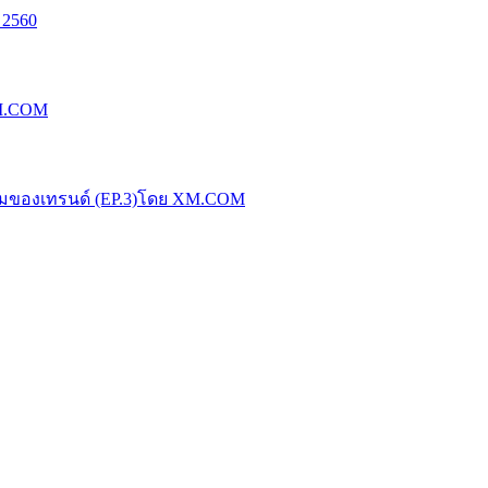
 2560
XM.COM
น้มของเทรนด์ (EP.3)โดย XM.COM