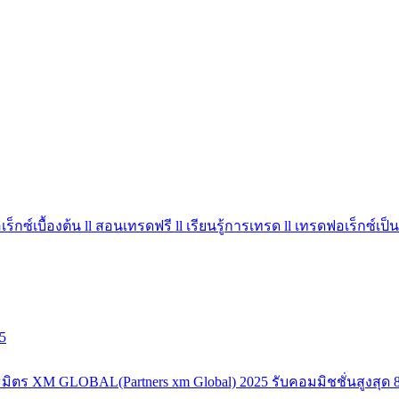
ร็กซ์เบื้องต้น ll สอนเทรดฟรี ll เรียนรู้การเทรด ll เทรดฟอเร็กซ์เป็น
5
มิตร XM GLOBAL(Partners xm Global) 2025 รับคอมมิชชั่นสูงสุด 8