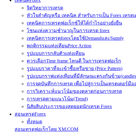
เทคนิคForex
จิตวิทยาการเทรด
หัวใจสำคัญหรือ เทคนิค สำหรับการเป็น Forex เทรดเ
เทคนิคการเทรดฟอเร็กซ์ให้ได้กำไรอย่างยั่งยืน
โซนแห่งความชำนาญในการเทรด forex
เทคนิคการเทรดforexโดยใช้DemandและSupply
พฤติกรรมแท่งเทียนPrice Action
รูปแบบการกลับตัวแท่งเทียน
ควรเลือกTime frame ไหนดี ในการเทรดฟอเร็ก
รูปแบบราคาที่จะเข้าซื้อหรือขาย (Price Pattern)
รูปแบบกราฟแท่งเทียนที่มีลักษณะตรงกันข้าม(candlesic
การจดบันทึกการเทรด เพื่อไปสู่การเป็นเทรดเดอร์มือ
การวิเคราะห์แนวโน้มของตลาดก่อนการเทรด
การเทรดตามแนวโน้ม(Trend)
นิสัยสิบประการของสุดยอดนักเทรด Forex
สอนเทรดForex
ทั้งหมด
สอนเทรดฟอเร็กโดย XM.COM