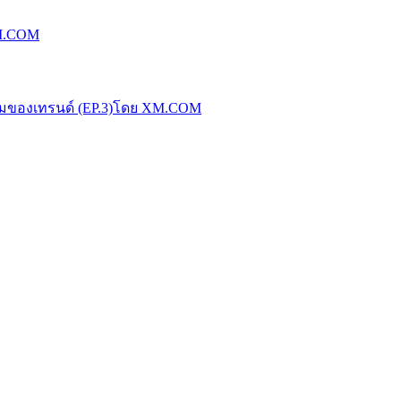
XM.COM
น้มของเทรนด์ (EP.3)โดย XM.COM