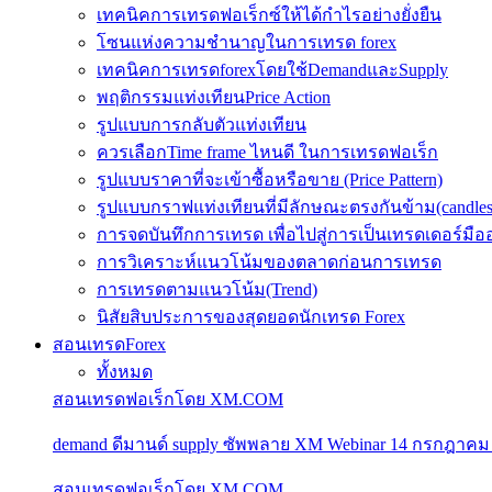
เทคนิคการเทรดฟอเร็กซ์ให้ได้กำไรอย่างยั่งยืน
โซนแห่งความชำนาญในการเทรด forex
เทคนิคการเทรดforexโดยใช้DemandและSupply
พฤติกรรมแท่งเทียนPrice Action
รูปแบบการกลับตัวแท่งเทียน
ควรเลือกTime frame ไหนดี ในการเทรดฟอเร็ก
รูปแบบราคาที่จะเข้าซื้อหรือขาย (Price Pattern)
รูปแบบกราฟแท่งเทียนที่มีลักษณะตรงกันข้าม(candlesic
การจดบันทึกการเทรด เพื่อไปสู่การเป็นเทรดเดอร์มือ
การวิเคราะห์แนวโน้มของตลาดก่อนการเทรด
การเทรดตามแนวโน้ม(Trend)
นิสัยสิบประการของสุดยอดนักเทรด Forex
สอนเทรดForex
ทั้งหมด
สอนเทรดฟอเร็กโดย XM.COM
demand ดีมานด์ supply ซัพพลาย XM Webinar 14 กรกฎาคม
สอนเทรดฟอเร็กโดย XM.COM