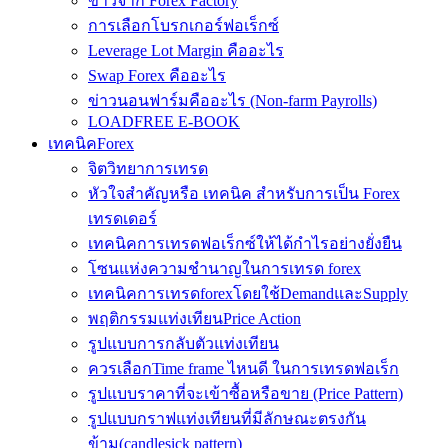
ข่าวจาก Forex Factory
การเลือกโบรกเกอร์ฟอเร็กซ์
Leverage Lot Margin คืออะไร
Swap Forex คืออะไร
ข่าวนอนฟาร์มคืออะไร (Non-farm Payrolls)
LOADFREE E-BOOK
เทคนิคForex
จิตวิทยาการเทรด
หัวใจสำคัญหรือ เทคนิค สำหรับการเป็น Forex
เทรดเดอร์
เทคนิคการเทรดฟอเร็กซ์ให้ได้กำไรอย่างยั่งยืน
โซนแห่งความชำนาญในการเทรด forex
เทคนิคการเทรดforexโดยใช้DemandและSupply
พฤติกรรมแท่งเทียนPrice Action
รูปแบบการกลับตัวแท่งเทียน
ควรเลือกTime frame ไหนดี ในการเทรดฟอเร็ก
รูปแบบราคาที่จะเข้าซื้อหรือขาย (Price Pattern)
รูปแบบกราฟแท่งเทียนที่มีลักษณะตรงกัน
ข้าม(candlesick pattern)