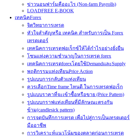
ข่าวนอนฟาร์มคืออะไร (Non-farm Payrolls)
LOADFREE E-BOOK
เทคนิคForex
จิตวิทยาการเทรด
หัวใจสำคัญหรือ เทคนิค สำหรับการเป็น Forex
เทรดเดอร์
เทคนิคการเทรดฟอเร็กซ์ให้ได้กำไรอย่างยั่งยืน
โซนแห่งความชำนาญในการเทรด forex
เทคนิคการเทรดforexโดยใช้DemandและSupply
พฤติกรรมแท่งเทียนPrice Action
รูปแบบการกลับตัวแท่งเทียน
ควรเลือกTime frame ไหนดี ในการเทรดฟอเร็ก
รูปแบบราคาที่จะเข้าซื้อหรือขาย (Price Pattern)
รูปแบบกราฟแท่งเทียนที่มีลักษณะตรงกัน
ข้าม(candlesick pattern)
การจดบันทึกการเทรด เพื่อไปสู่การเป็นเทรดเดอร์
มืออาชีพ
การวิเคราะห์แนวโน้มของตลาดก่อนการเทรด