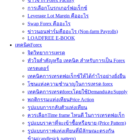
ข่าวจาก Forex Factory
การเลือกโบรกเกอร์ฟอเร็กซ์
Leverage Lot Margin คืออะไร
Swap Forex คืออะไร
ข่าวนอนฟาร์มคืออะไร (Non-farm Payrolls)
LOADFREE E-BOOK
เทคนิคForex
จิตวิทยาการเทรด
หัวใจสำคัญหรือ เทคนิค สำหรับการเป็น Forex
เทรดเดอร์
เทคนิคการเทรดฟอเร็กซ์ให้ได้กำไรอย่างยั่งยืน
โซนแห่งความชำนาญในการเทรด forex
เทคนิคการเทรดforexโดยใช้DemandและSupply
พฤติกรรมแท่งเทียนPrice Action
รูปแบบการกลับตัวแท่งเทียน
ควรเลือกTime frame ไหนดี ในการเทรดฟอเร็ก
รูปแบบราคาที่จะเข้าซื้อหรือขาย (Price Pattern)
รูปแบบกราฟแท่งเทียนที่มีลักษณะตรงกัน
ข้าม(candlesick pattern)