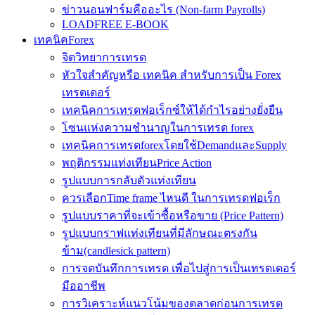
ข่าวนอนฟาร์มคืออะไร (Non-farm Payrolls)
LOADFREE E-BOOK
เทคนิคForex
จิตวิทยาการเทรด
หัวใจสำคัญหรือ เทคนิค สำหรับการเป็น Forex
เทรดเดอร์
เทคนิคการเทรดฟอเร็กซ์ให้ได้กำไรอย่างยั่งยืน
โซนแห่งความชำนาญในการเทรด forex
เทคนิคการเทรดforexโดยใช้DemandและSupply
พฤติกรรมแท่งเทียนPrice Action
รูปแบบการกลับตัวแท่งเทียน
ควรเลือกTime frame ไหนดี ในการเทรดฟอเร็ก
รูปแบบราคาที่จะเข้าซื้อหรือขาย (Price Pattern)
รูปแบบกราฟแท่งเทียนที่มีลักษณะตรงกัน
ข้าม(candlesick pattern)
การจดบันทึกการเทรด เพื่อไปสู่การเป็นเทรดเดอร์
มืออาชีพ
การวิเคราะห์แนวโน้มของตลาดก่อนการเทรด