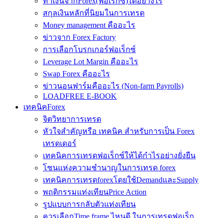
ทำเงินจากForex(ฟอเร็กซ์)ได้อย่างไร
สกุลเงินหลักที่นิยมในการเทรด
Money management คืออะไร
ข่าวจาก Forex Factory
การเลือกโบรกเกอร์ฟอเร็กซ์
Leverage Lot Margin คืออะไร
Swap Forex คืออะไร
ข่าวนอนฟาร์มคืออะไร (Non-farm Payrolls)
LOADFREE E-BOOK
เทคนิคForex
จิตวิทยาการเทรด
หัวใจสำคัญหรือ เทคนิค สำหรับการเป็น Forex
เทรดเดอร์
เทคนิคการเทรดฟอเร็กซ์ให้ได้กำไรอย่างยั่งยืน
โซนแห่งความชำนาญในการเทรด forex
เทคนิคการเทรดforexโดยใช้DemandและSupply
พฤติกรรมแท่งเทียนPrice Action
รูปแบบการกลับตัวแท่งเทียน
ควรเลือกTime frame ไหนดี ในการเทรดฟอเร็ก