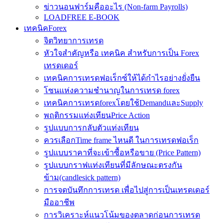
ข่าวนอนฟาร์มคืออะไร (Non-farm Payrolls)
LOADFREE E-BOOK
เทคนิคForex
จิตวิทยาการเทรด
หัวใจสำคัญหรือ เทคนิค สำหรับการเป็น Forex
เทรดเดอร์
เทคนิคการเทรดฟอเร็กซ์ให้ได้กำไรอย่างยั่งยืน
โซนแห่งความชำนาญในการเทรด forex
เทคนิคการเทรดforexโดยใช้DemandและSupply
พฤติกรรมแท่งเทียนPrice Action
รูปแบบการกลับตัวแท่งเทียน
ควรเลือกTime frame ไหนดี ในการเทรดฟอเร็ก
รูปแบบราคาที่จะเข้าซื้อหรือขาย (Price Pattern)
รูปแบบกราฟแท่งเทียนที่มีลักษณะตรงกัน
ข้าม(candlesick pattern)
การจดบันทึกการเทรด เพื่อไปสู่การเป็นเทรดเดอร์
มืออาชีพ
การวิเคราะห์แนวโน้มของตลาดก่อนการเทรด