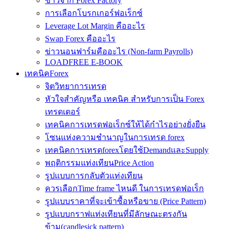
ข่าวจาก Forex Factory
การเลือกโบรกเกอร์ฟอเร็กซ์
Leverage Lot Margin คืออะไร
Swap Forex คืออะไร
ข่าวนอนฟาร์มคืออะไร (Non-farm Payrolls)
LOADFREE E-BOOK
เทคนิคForex
จิตวิทยาการเทรด
หัวใจสำคัญหรือ เทคนิค สำหรับการเป็น Forex
เทรดเดอร์
เทคนิคการเทรดฟอเร็กซ์ให้ได้กำไรอย่างยั่งยืน
โซนแห่งความชำนาญในการเทรด forex
เทคนิคการเทรดforexโดยใช้DemandและSupply
พฤติกรรมแท่งเทียนPrice Action
รูปแบบการกลับตัวแท่งเทียน
ควรเลือกTime frame ไหนดี ในการเทรดฟอเร็ก
รูปแบบราคาที่จะเข้าซื้อหรือขาย (Price Pattern)
รูปแบบกราฟแท่งเทียนที่มีลักษณะตรงกัน
ข้าม(candlesick pattern)