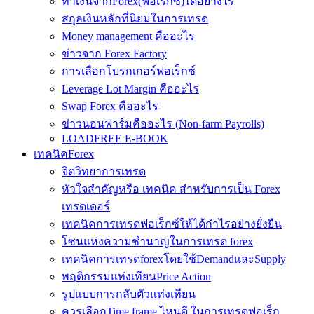
ทำเงินจากForex(ฟอเร็กซ์)ได้อย่างไร
สกุลเงินหลักที่นิยมในการเทรด
Money management คืออะไร
ข่าวจาก Forex Factory
การเลือกโบรกเกอร์ฟอเร็กซ์
Leverage Lot Margin คืออะไร
Swap Forex คืออะไร
ข่าวนอนฟาร์มคืออะไร (Non-farm Payrolls)
LOADFREE E-BOOK
เทคนิคForex
จิตวิทยาการเทรด
หัวใจสำคัญหรือ เทคนิค สำหรับการเป็น Forex
เทรดเดอร์
เทคนิคการเทรดฟอเร็กซ์ให้ได้กำไรอย่างยั่งยืน
โซนแห่งความชำนาญในการเทรด forex
เทคนิคการเทรดforexโดยใช้DemandและSupply
พฤติกรรมแท่งเทียนPrice Action
รูปแบบการกลับตัวแท่งเทียน
ควรเลือกTime frame ไหนดี ในการเทรดฟอเร็ก