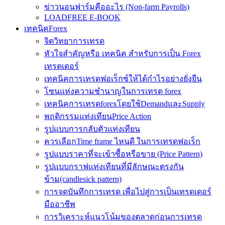
ข่าวนอนฟาร์มคืออะไร (Non-farm Payrolls)
LOADFREE E-BOOK
เทคนิคForex
จิตวิทยาการเทรด
หัวใจสำคัญหรือ เทคนิค สำหรับการเป็น Forex
เทรดเดอร์
เทคนิคการเทรดฟอเร็กซ์ให้ได้กำไรอย่างยั่งยืน
โซนแห่งความชำนาญในการเทรด forex
เทคนิคการเทรดforexโดยใช้DemandและSupply
พฤติกรรมแท่งเทียนPrice Action
รูปแบบการกลับตัวแท่งเทียน
ควรเลือกTime frame ไหนดี ในการเทรดฟอเร็ก
รูปแบบราคาที่จะเข้าซื้อหรือขาย (Price Pattern)
รูปแบบกราฟแท่งเทียนที่มีลักษณะตรงกัน
ข้าม(candlesick pattern)
การจดบันทึกการเทรด เพื่อไปสู่การเป็นเทรดเดอร์
มืออาชีพ
การวิเคราะห์แนวโน้มของตลาดก่อนการเทรด