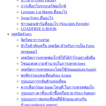
ข่าวจาก Forex Factory
การเลือกโบรกเกอร์ฟอเร็กซ์
Leverage Lot Margin คืออะไร
Swap Forex คืออะไร
ข่าวนอนฟาร์มคืออะไร (Non-farm Payrolls)
LOADFREE E-BOOK
เทคนิคForex
จิตวิทยาการเทรด
หัวใจสำคัญหรือ เทคนิค สำหรับการเป็น Forex
เทรดเดอร์
เทคนิคการเทรดฟอเร็กซ์ให้ได้กำไรอย่างยั่งยืน
โซนแห่งความชำนาญในการเทรด forex
เทคนิคการเทรดforexโดยใช้DemandและSupply
พฤติกรรมแท่งเทียนPrice Action
รูปแบบการกลับตัวแท่งเทียน
ควรเลือกTime frame ไหนดี ในการเทรดฟอเร็ก
รูปแบบราคาที่จะเข้าซื้อหรือขาย (Price Pattern)
รูปแบบกราฟแท่งเทียนที่มีลักษณะตรงกัน
ข้าม(candlesick pattern)