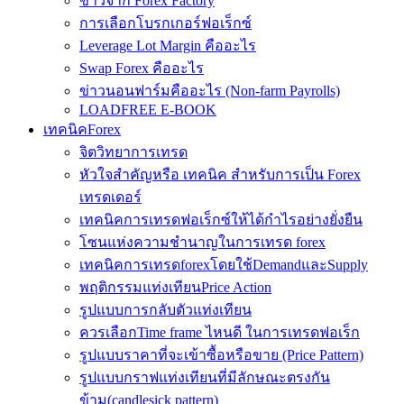
ข่าวจาก Forex Factory
การเลือกโบรกเกอร์ฟอเร็กซ์
Leverage Lot Margin คืออะไร
Swap Forex คืออะไร
ข่าวนอนฟาร์มคืออะไร (Non-farm Payrolls)
LOADFREE E-BOOK
เทคนิคForex
จิตวิทยาการเทรด
หัวใจสำคัญหรือ เทคนิค สำหรับการเป็น Forex
เทรดเดอร์
เทคนิคการเทรดฟอเร็กซ์ให้ได้กำไรอย่างยั่งยืน
โซนแห่งความชำนาญในการเทรด forex
เทคนิคการเทรดforexโดยใช้DemandและSupply
พฤติกรรมแท่งเทียนPrice Action
รูปแบบการกลับตัวแท่งเทียน
ควรเลือกTime frame ไหนดี ในการเทรดฟอเร็ก
รูปแบบราคาที่จะเข้าซื้อหรือขาย (Price Pattern)
รูปแบบกราฟแท่งเทียนที่มีลักษณะตรงกัน
ข้าม(candlesick pattern)