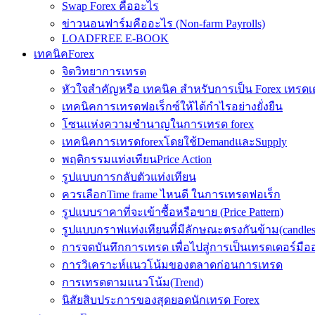
Swap Forex คืออะไร
ข่าวนอนฟาร์มคืออะไร (Non-farm Payrolls)
LOADFREE E-BOOK
เทคนิคForex
จิตวิทยาการเทรด
หัวใจสำคัญหรือ เทคนิค สำหรับการเป็น Forex เทรดเ
เทคนิคการเทรดฟอเร็กซ์ให้ได้กำไรอย่างยั่งยืน
โซนแห่งความชำนาญในการเทรด forex
เทคนิคการเทรดforexโดยใช้DemandและSupply
พฤติกรรมแท่งเทียนPrice Action
รูปแบบการกลับตัวแท่งเทียน
ควรเลือกTime frame ไหนดี ในการเทรดฟอเร็ก
รูปแบบราคาที่จะเข้าซื้อหรือขาย (Price Pattern)
รูปแบบกราฟแท่งเทียนที่มีลักษณะตรงกันข้าม(candlesic
การจดบันทึกการเทรด เพื่อไปสู่การเป็นเทรดเดอร์มือ
การวิเคราะห์แนวโน้มของตลาดก่อนการเทรด
การเทรดตามแนวโน้ม(Trend)
นิสัยสิบประการของสุดยอดนักเทรด Forex