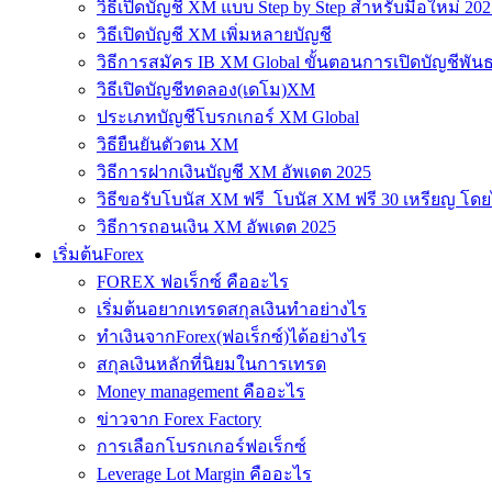
วิธีเปิดบัญชี XM แบบ Step by Step สำหรับมือใหม่ 202
วิธีเปิดบัญชี XM เพิ่มหลายบัญชี
วิธีการสมัคร IB XM Global ขั้นตอนการเปิดบัญชีพันธ
วิธีเปิดบัญชีทดลอง(เดโม)XM
ประเภทบัญชีโบรกเกอร์ XM Global
วิธียืนยันตัวตน XM
วิธีการฝากเงินบัญชี XM อัพเดต 2025
วิธีขอรับโบนัส XM ฟรี โบนัส XM ฟรี 30 เหรียญ โดย
วิธีการถอนเงิน XM อัพเดต 2025
เริ่มต้นForex
FOREX ฟอเร็กซ์ คืออะไร
เริ่มต้นอยากเทรดสกุลเงินทำอย่างไร
ทำเงินจากForex(ฟอเร็กซ์)ได้อย่างไร
สกุลเงินหลักที่นิยมในการเทรด
Money management คืออะไร
ข่าวจาก Forex Factory
การเลือกโบรกเกอร์ฟอเร็กซ์
Leverage Lot Margin คืออะไร