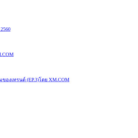
 2560
XM.COM
น้มของเทรนด์ (EP.3)โดย XM.COM