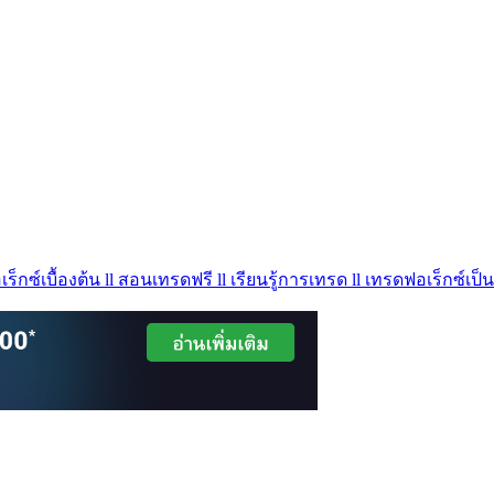
ร็กซ์เบื้องต้น ll สอนเทรดฟรี ll เรียนรู้การเทรด ll เทรดฟอเร็กซ์เป็น