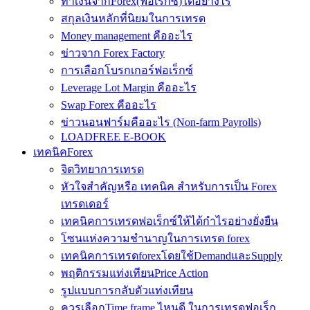
ทำเงินจากForex(ฟอเร็กซ์)ได้อย่างไร
สกุลเงินหลักที่นิยมในการเทรด
Money management คืออะไร
ข่าวจาก Forex Factory
การเลือกโบรกเกอร์ฟอเร็กซ์
Leverage Lot Margin คืออะไร
Swap Forex คืออะไร
ข่าวนอนฟาร์มคืออะไร (Non-farm Payrolls)
LOADFREE E-BOOK
เทคนิคForex
จิตวิทยาการเทรด
หัวใจสำคัญหรือ เทคนิค สำหรับการเป็น Forex
เทรดเดอร์
เทคนิคการเทรดฟอเร็กซ์ให้ได้กำไรอย่างยั่งยืน
โซนแห่งความชำนาญในการเทรด forex
เทคนิคการเทรดforexโดยใช้DemandและSupply
พฤติกรรมแท่งเทียนPrice Action
รูปแบบการกลับตัวแท่งเทียน
ควรเลือกTime frame ไหนดี ในการเทรดฟอเร็ก