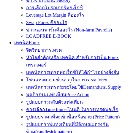
ข่าวจาก Forex Factory
การเลือกโบรกเกอร์ฟอเร็กซ์
Leverage Lot Margin คืออะไร
Swap Forex คืออะไร
ข่าวนอนฟาร์มคืออะไร (Non-farm Payrolls)
LOADFREE E-BOOK
เทคนิคForex
จิตวิทยาการเทรด
หัวใจสำคัญหรือ เทคนิค สำหรับการเป็น Forex
เทรดเดอร์
เทคนิคการเทรดฟอเร็กซ์ให้ได้กำไรอย่างยั่งยืน
โซนแห่งความชำนาญในการเทรด forex
เทคนิคการเทรดforexโดยใช้DemandและSupply
พฤติกรรมแท่งเทียนPrice Action
รูปแบบการกลับตัวแท่งเทียน
ควรเลือกTime frame ไหนดี ในการเทรดฟอเร็ก
รูปแบบราคาที่จะเข้าซื้อหรือขาย (Price Pattern)
รูปแบบกราฟแท่งเทียนที่มีลักษณะตรงกัน
ข้าม(candlesick pattern)