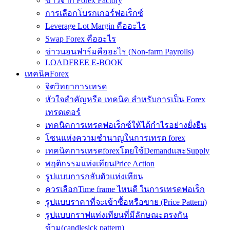
ข่าวจาก Forex Factory
การเลือกโบรกเกอร์ฟอเร็กซ์
Leverage Lot Margin คืออะไร
Swap Forex คืออะไร
ข่าวนอนฟาร์มคืออะไร (Non-farm Payrolls)
LOADFREE E-BOOK
เทคนิคForex
จิตวิทยาการเทรด
หัวใจสำคัญหรือ เทคนิค สำหรับการเป็น Forex
เทรดเดอร์
เทคนิคการเทรดฟอเร็กซ์ให้ได้กำไรอย่างยั่งยืน
โซนแห่งความชำนาญในการเทรด forex
เทคนิคการเทรดforexโดยใช้DemandและSupply
พฤติกรรมแท่งเทียนPrice Action
รูปแบบการกลับตัวแท่งเทียน
ควรเลือกTime frame ไหนดี ในการเทรดฟอเร็ก
รูปแบบราคาที่จะเข้าซื้อหรือขาย (Price Pattern)
รูปแบบกราฟแท่งเทียนที่มีลักษณะตรงกัน
ข้าม(candlesick pattern)