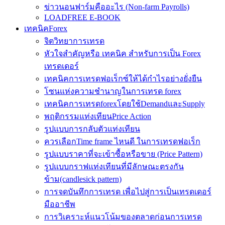
ข่าวนอนฟาร์มคืออะไร (Non-farm Payrolls)
LOADFREE E-BOOK
เทคนิคForex
จิตวิทยาการเทรด
หัวใจสำคัญหรือ เทคนิค สำหรับการเป็น Forex
เทรดเดอร์
เทคนิคการเทรดฟอเร็กซ์ให้ได้กำไรอย่างยั่งยืน
โซนแห่งความชำนาญในการเทรด forex
เทคนิคการเทรดforexโดยใช้DemandและSupply
พฤติกรรมแท่งเทียนPrice Action
รูปแบบการกลับตัวแท่งเทียน
ควรเลือกTime frame ไหนดี ในการเทรดฟอเร็ก
รูปแบบราคาที่จะเข้าซื้อหรือขาย (Price Pattern)
รูปแบบกราฟแท่งเทียนที่มีลักษณะตรงกัน
ข้าม(candlesick pattern)
การจดบันทึกการเทรด เพื่อไปสู่การเป็นเทรดเดอร์
มืออาชีพ
การวิเคราะห์แนวโน้มของตลาดก่อนการเทรด