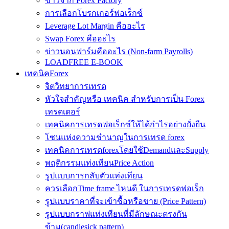
ข่าวจาก Forex Factory
การเลือกโบรกเกอร์ฟอเร็กซ์
Leverage Lot Margin คืออะไร
Swap Forex คืออะไร
ข่าวนอนฟาร์มคืออะไร (Non-farm Payrolls)
LOADFREE E-BOOK
เทคนิคForex
จิตวิทยาการเทรด
หัวใจสำคัญหรือ เทคนิค สำหรับการเป็น Forex
เทรดเดอร์
เทคนิคการเทรดฟอเร็กซ์ให้ได้กำไรอย่างยั่งยืน
โซนแห่งความชำนาญในการเทรด forex
เทคนิคการเทรดforexโดยใช้DemandและSupply
พฤติกรรมแท่งเทียนPrice Action
รูปแบบการกลับตัวแท่งเทียน
ควรเลือกTime frame ไหนดี ในการเทรดฟอเร็ก
รูปแบบราคาที่จะเข้าซื้อหรือขาย (Price Pattern)
รูปแบบกราฟแท่งเทียนที่มีลักษณะตรงกัน
ข้าม(candlesick pattern)