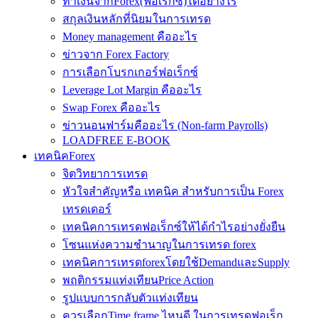
ทำเงินจากForex(ฟอเร็กซ์)ได้อย่างไร
สกุลเงินหลักที่นิยมในการเทรด
Money management คืออะไร
ข่าวจาก Forex Factory
การเลือกโบรกเกอร์ฟอเร็กซ์
Leverage Lot Margin คืออะไร
Swap Forex คืออะไร
ข่าวนอนฟาร์มคืออะไร (Non-farm Payrolls)
LOADFREE E-BOOK
เทคนิคForex
จิตวิทยาการเทรด
หัวใจสำคัญหรือ เทคนิค สำหรับการเป็น Forex
เทรดเดอร์
เทคนิคการเทรดฟอเร็กซ์ให้ได้กำไรอย่างยั่งยืน
โซนแห่งความชำนาญในการเทรด forex
เทคนิคการเทรดforexโดยใช้DemandและSupply
พฤติกรรมแท่งเทียนPrice Action
รูปแบบการกลับตัวแท่งเทียน
ควรเลือกTime frame ไหนดี ในการเทรดฟอเร็ก