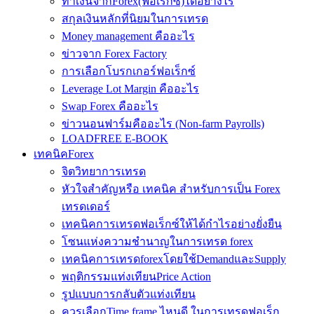
ทำเงินจากForex(ฟอเร็กซ์)ได้อย่างไร
สกุลเงินหลักที่นิยมในการเทรด
Money management คืออะไร
ข่าวจาก Forex Factory
การเลือกโบรกเกอร์ฟอเร็กซ์
Leverage Lot Margin คืออะไร
Swap Forex คืออะไร
ข่าวนอนฟาร์มคืออะไร (Non-farm Payrolls)
LOADFREE E-BOOK
เทคนิคForex
จิตวิทยาการเทรด
หัวใจสำคัญหรือ เทคนิค สำหรับการเป็น Forex
เทรดเดอร์
เทคนิคการเทรดฟอเร็กซ์ให้ได้กำไรอย่างยั่งยืน
โซนแห่งความชำนาญในการเทรด forex
เทคนิคการเทรดforexโดยใช้DemandและSupply
พฤติกรรมแท่งเทียนPrice Action
รูปแบบการกลับตัวแท่งเทียน
ควรเลือกTime frame ไหนดี ในการเทรดฟอเร็ก