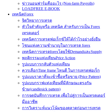
ข่าวนอนฟาร์มคืออะไร (Non-farm Payrolls)
LOADFREE E-BOOK
เทคนิคForex
จิตวิทยาการเทรด
หัวใจสำคัญหรือ เทคนิค สำหรับการเป็น Forex
เทรดเดอร์
เทคนิคการเทรดฟอเร็กซ์ให้ได้กำไรอย่างยั่งยืน
โซนแห่งความชำนาญในการเทรด forex
เทคนิคการเทรดforexโดยใช้DemandและSupply
พฤติกรรมแท่งเทียนPrice Action
รูปแบบการกลับตัวแท่งเทียน
ควรเลือกTime frame ไหนดี ในการเทรดฟอเร็ก
รูปแบบราคาที่จะเข้าซื้อหรือขาย (Price Pattern)
รูปแบบกราฟแท่งเทียนที่มีลักษณะตรงกัน
ข้าม(candlesick pattern)
การจดบันทึกการเทรด เพื่อไปสู่การเป็นเทรดเดอร์
มืออาชีพ
การวิเคราะห์แนวโน้มของตลาดก่อนการเทรด