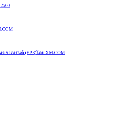
 2560
XM.COM
น้มของเทรนด์ (EP.3)โดย XM.COM