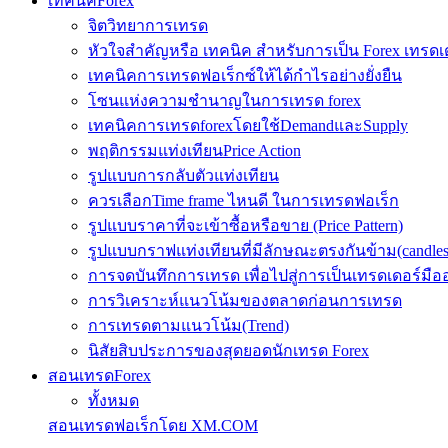
เทคนิคForex
จิตวิทยาการเทรด
หัวใจสำคัญหรือ เทคนิค สำหรับการเป็น Forex เทรดเ
เทคนิคการเทรดฟอเร็กซ์ให้ได้กำไรอย่างยั่งยืน
โซนแห่งความชำนาญในการเทรด forex
เทคนิคการเทรดforexโดยใช้DemandและSupply
พฤติกรรมแท่งเทียนPrice Action
รูปแบบการกลับตัวแท่งเทียน
ควรเลือกTime frame ไหนดี ในการเทรดฟอเร็ก
รูปแบบราคาที่จะเข้าซื้อหรือขาย (Price Pattern)
รูปแบบกราฟแท่งเทียนที่มีลักษณะตรงกันข้าม(candlesic
การจดบันทึกการเทรด เพื่อไปสู่การเป็นเทรดเดอร์มือ
การวิเคราะห์แนวโน้มของตลาดก่อนการเทรด
การเทรดตามแนวโน้ม(Trend)
นิสัยสิบประการของสุดยอดนักเทรด Forex
สอนเทรดForex
ทั้งหมด
สอนเทรดฟอเร็กโดย XM.COM