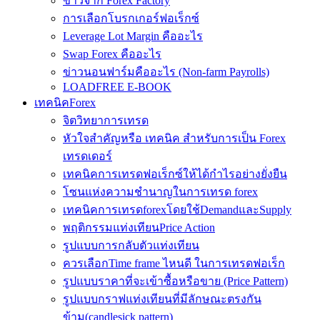
ข่าวจาก Forex Factory
การเลือกโบรกเกอร์ฟอเร็กซ์
Leverage Lot Margin คืออะไร
Swap Forex คืออะไร
ข่าวนอนฟาร์มคืออะไร (Non-farm Payrolls)
LOADFREE E-BOOK
เทคนิคForex
จิตวิทยาการเทรด
หัวใจสำคัญหรือ เทคนิค สำหรับการเป็น Forex
เทรดเดอร์
เทคนิคการเทรดฟอเร็กซ์ให้ได้กำไรอย่างยั่งยืน
โซนแห่งความชำนาญในการเทรด forex
เทคนิคการเทรดforexโดยใช้DemandและSupply
พฤติกรรมแท่งเทียนPrice Action
รูปแบบการกลับตัวแท่งเทียน
ควรเลือกTime frame ไหนดี ในการเทรดฟอเร็ก
รูปแบบราคาที่จะเข้าซื้อหรือขาย (Price Pattern)
รูปแบบกราฟแท่งเทียนที่มีลักษณะตรงกัน
ข้าม(candlesick pattern)