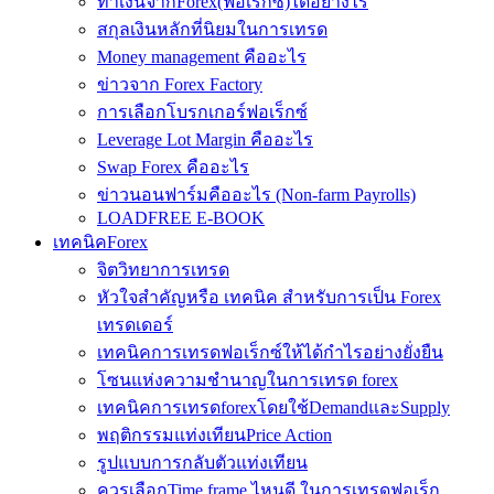
ทำเงินจากForex(ฟอเร็กซ์)ได้อย่างไร
สกุลเงินหลักที่นิยมในการเทรด
Money management คืออะไร
ข่าวจาก Forex Factory
การเลือกโบรกเกอร์ฟอเร็กซ์
Leverage Lot Margin คืออะไร
Swap Forex คืออะไร
ข่าวนอนฟาร์มคืออะไร (Non-farm Payrolls)
LOADFREE E-BOOK
เทคนิคForex
จิตวิทยาการเทรด
หัวใจสำคัญหรือ เทคนิค สำหรับการเป็น Forex
เทรดเดอร์
เทคนิคการเทรดฟอเร็กซ์ให้ได้กำไรอย่างยั่งยืน
โซนแห่งความชำนาญในการเทรด forex
เทคนิคการเทรดforexโดยใช้DemandและSupply
พฤติกรรมแท่งเทียนPrice Action
รูปแบบการกลับตัวแท่งเทียน
ควรเลือกTime frame ไหนดี ในการเทรดฟอเร็ก