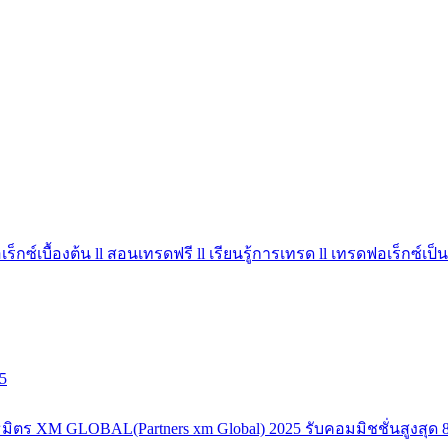
ร็กซ์เบื้องต้น ll สอนเทรดฟรี ll เรียนรู้การเทรด ll เทรดฟอเร็กซ์เป็น
5
มิตร XM GLOBAL(Partners xm Global) 2025 รับคอมมิชชั่นสูงสุด 8