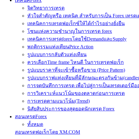
เทคนิคForex
จิตวิทยาการเทรด
หัวใจสำคัญหรือ เทคนิค สำหรับการเป็น Forex เทรดเ
เทคนิคการเทรดฟอเร็กซ์ให้ได้กำไรอย่างยั่งยืน
โซนแห่งความชำนาญในการเทรด forex
เทคนิคการเทรดforexโดยใช้DemandและSupply
พฤติกรรมแท่งเทียนPrice Action
รูปแบบการกลับตัวแท่งเทียน
ควรเลือกTime frame ไหนดี ในการเทรดฟอเร็ก
รูปแบบราคาที่จะเข้าซื้อหรือขาย (Price Pattern)
รูปแบบกราฟแท่งเทียนที่มีลักษณะตรงกันข้าม(candlesic
การจดบันทึกการเทรด เพื่อไปสู่การเป็นเทรดเดอร์มือ
การวิเคราะห์แนวโน้มของตลาดก่อนการเทรด
การเทรดตามแนวโน้ม(Trend)
นิสัยสิบประการของสุดยอดนักเทรด Forex
สอนเทรดForex
ทั้งหมด
สอนเทรดฟอเร็กโดย XM.COM