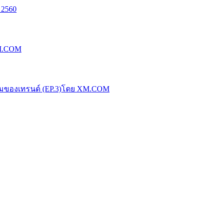
 2560
XM.COM
น้มของเทรนด์ (EP.3)โดย XM.COM