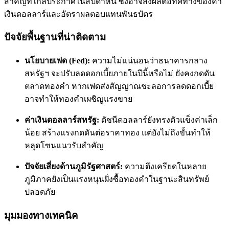
สำคัญที่ใกล้ประกาศในสัปดาห์นี้ ซึ่งอาจส่งผลต่อทิศทางของค่า
เงินดอลลาร์และอัตราผลตอบแทนพันธบัตร
ปัจจัยพื้นฐานที่น่าติดตาม
นโยบายเฟด (Fed):
ความไม่แน่นอนว่าธนาคารกลาง
สหรัฐฯ จะปรับลดดอกเบี้ยภายในปีนี้หรือไม่ ยังคงกดดัน
ตลาดทองคำ หากเฟดส่งสัญญาณชะลอการลดดอกเบี้ย
อาจทำให้ทองคำเผชิญแรงขาย
ค่าเงินดอลลาร์สหรัฐ:
ดัชนีดอลลาร์ยังทรงตัวแข็งค่าเล็ก
น้อย สร้างแรงกดดันต่อราคาทอง แต่ยังไม่ถึงขั้นทำให้
หลุดโซนแนวรับสำคัญ
ปัจจัยเสี่ยงด้านภูมิรัฐศาสตร์:
ความตึงเครียดในหลาย
ภูมิภาคยังเป็นแรงหนุนฝั่งซื้อทองคำในฐานะสินทรัพย์
ปลอดภัย
มุมมองทางเทคนิค