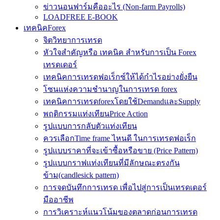
ข่าวนอนฟาร์มคืออะไร (Non-farm Payrolls)
LOADFREE E-BOOK
เทคนิคForex
จิตวิทยาการเทรด
หัวใจสำคัญหรือ เทคนิค สำหรับการเป็น Forex
เทรดเดอร์
เทคนิคการเทรดฟอเร็กซ์ให้ได้กำไรอย่างยั่งยืน
โซนแห่งความชำนาญในการเทรด forex
เทคนิคการเทรดforexโดยใช้DemandและSupply
พฤติกรรมแท่งเทียนPrice Action
รูปแบบการกลับตัวแท่งเทียน
ควรเลือกTime frame ไหนดี ในการเทรดฟอเร็ก
รูปแบบราคาที่จะเข้าซื้อหรือขาย (Price Pattern)
รูปแบบกราฟแท่งเทียนที่มีลักษณะตรงกัน
ข้าม(candlesick pattern)
การจดบันทึกการเทรด เพื่อไปสู่การเป็นเทรดเดอร์
มืออาชีพ
การวิเคราะห์แนวโน้มของตลาดก่อนการเทรด