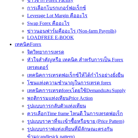
ข่าวจาก Forex Factory
การเลือกโบรกเกอร์ฟอเร็กซ์
Leverage Lot Margin คืออะไร
Swap Forex คืออะไร
ข่าวนอนฟาร์มคืออะไร (Non-farm Payrolls)
LOADFREE E-BOOK
เทคนิคForex
จิตวิทยาการเทรด
หัวใจสำคัญหรือ เทคนิค สำหรับการเป็น Forex
เทรดเดอร์
เทคนิคการเทรดฟอเร็กซ์ให้ได้กำไรอย่างยั่งยืน
โซนแห่งความชำนาญในการเทรด forex
เทคนิคการเทรดforexโดยใช้DemandและSupply
พฤติกรรมแท่งเทียนPrice Action
รูปแบบการกลับตัวแท่งเทียน
ควรเลือกTime frame ไหนดี ในการเทรดฟอเร็ก
รูปแบบราคาที่จะเข้าซื้อหรือขาย (Price Pattern)
รูปแบบกราฟแท่งเทียนที่มีลักษณะตรงกัน
ข้าม(candlesick pattern)