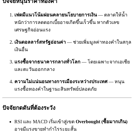
ปัจจัยหนุนราคาทองคำ
เฟดมีแนวโน้มผ่อนคลายนโยบายการเงิน
— ตลาดให้น้ำ
หนักว่าการลดดอกเบี้ยอาจเกิดขึ้นเร็วขึ้น หากตัวเลข
เศรษฐกิจอ่อนแรง
เงินดอลลาร์สหรัฐอ่อนค่า
— ช่วยเพิ่มมูลค่าทองคำในสกุล
เงินอื่น
แรงซื้อจากธนาคารกลางทั่วโลก
— โดยเฉพาะจากเอเชีย
และตะวันออกกลาง
ความไม่แน่นอนทางการเมืองระหว่างประเทศ
— หนุน
แรงซื้อทองคำในฐานะสินทรัพย์ปลอดภัย
ปัจจัยกดดันที่ต้องระวัง
RSI และ MACD เริ่มเข้าสู่เขต
Overbought (ซื้อมากเกิน)
อาจมีแรงขายทำกำไรระยะสั้น