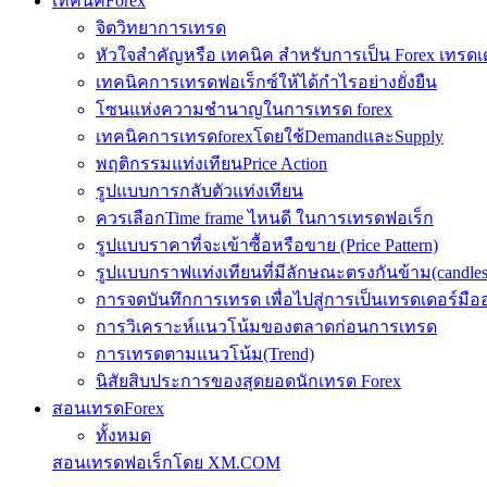
เทคนิคForex
จิตวิทยาการเทรด
หัวใจสำคัญหรือ เทคนิค สำหรับการเป็น Forex เทรดเ
เทคนิคการเทรดฟอเร็กซ์ให้ได้กำไรอย่างยั่งยืน
โซนแห่งความชำนาญในการเทรด forex
เทคนิคการเทรดforexโดยใช้DemandและSupply
พฤติกรรมแท่งเทียนPrice Action
รูปแบบการกลับตัวแท่งเทียน
ควรเลือกTime frame ไหนดี ในการเทรดฟอเร็ก
รูปแบบราคาที่จะเข้าซื้อหรือขาย (Price Pattern)
รูปแบบกราฟแท่งเทียนที่มีลักษณะตรงกันข้าม(candlesic
การจดบันทึกการเทรด เพื่อไปสู่การเป็นเทรดเดอร์มือ
การวิเคราะห์แนวโน้มของตลาดก่อนการเทรด
การเทรดตามแนวโน้ม(Trend)
นิสัยสิบประการของสุดยอดนักเทรด Forex
สอนเทรดForex
ทั้งหมด
สอนเทรดฟอเร็กโดย XM.COM