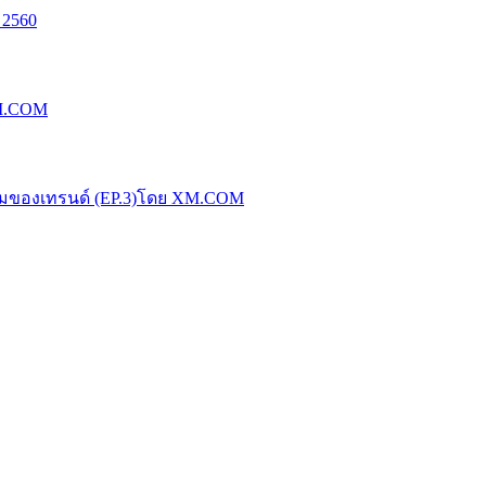
 2560
XM.COM
น้มของเทรนด์ (EP.3)โดย XM.COM