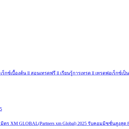
ร็กซ์เบื้องต้น ll สอนเทรดฟรี ll เรียนรู้การเทรด ll เทรดฟอเร็กซ์เป็น
5
มิตร XM GLOBAL(Partners xm Global) 2025 รับคอมมิชชั่นสูงสุด 8