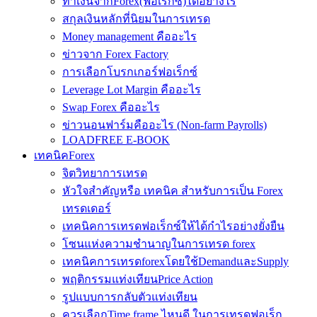
ทำเงินจากForex(ฟอเร็กซ์)ได้อย่างไร
สกุลเงินหลักที่นิยมในการเทรด
Money management คืออะไร
ข่าวจาก Forex Factory
การเลือกโบรกเกอร์ฟอเร็กซ์
Leverage Lot Margin คืออะไร
Swap Forex คืออะไร
ข่าวนอนฟาร์มคืออะไร (Non-farm Payrolls)
LOADFREE E-BOOK
เทคนิคForex
จิตวิทยาการเทรด
หัวใจสำคัญหรือ เทคนิค สำหรับการเป็น Forex
เทรดเดอร์
เทคนิคการเทรดฟอเร็กซ์ให้ได้กำไรอย่างยั่งยืน
โซนแห่งความชำนาญในการเทรด forex
เทคนิคการเทรดforexโดยใช้DemandและSupply
พฤติกรรมแท่งเทียนPrice Action
รูปแบบการกลับตัวแท่งเทียน
ควรเลือกTime frame ไหนดี ในการเทรดฟอเร็ก