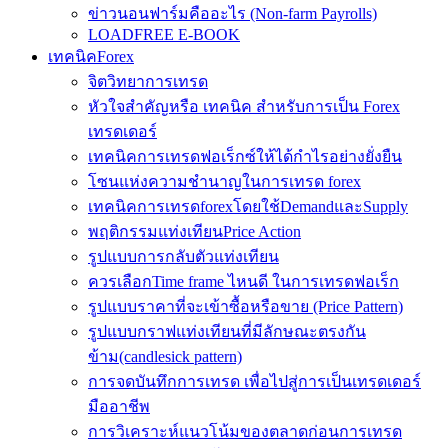
ข่าวนอนฟาร์มคืออะไร (Non-farm Payrolls)
LOADFREE E-BOOK
เทคนิคForex
จิตวิทยาการเทรด
หัวใจสำคัญหรือ เทคนิค สำหรับการเป็น Forex
เทรดเดอร์
เทคนิคการเทรดฟอเร็กซ์ให้ได้กำไรอย่างยั่งยืน
โซนแห่งความชำนาญในการเทรด forex
เทคนิคการเทรดforexโดยใช้DemandและSupply
พฤติกรรมแท่งเทียนPrice Action
รูปแบบการกลับตัวแท่งเทียน
ควรเลือกTime frame ไหนดี ในการเทรดฟอเร็ก
รูปแบบราคาที่จะเข้าซื้อหรือขาย (Price Pattern)
รูปแบบกราฟแท่งเทียนที่มีลักษณะตรงกัน
ข้าม(candlesick pattern)
การจดบันทึกการเทรด เพื่อไปสู่การเป็นเทรดเดอร์
มืออาชีพ
การวิเคราะห์แนวโน้มของตลาดก่อนการเทรด