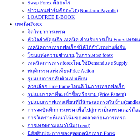
Swap Forex คืออะไร
ข่าวนอนฟาร์มคืออะไร (Non-farm Payrolls)
LOADFREE E-BOOK
เทคนิคForex
จิตวิทยาการเทรด
หัวใจสำคัญหรือ เทคนิค สำหรับการเป็น Forex เทรดเ
เทคนิคการเทรดฟอเร็กซ์ให้ได้กำไรอย่างยั่งยืน
โซนแห่งความชำนาญในการเทรด forex
เทคนิคการเทรดforexโดยใช้DemandและSupply
พฤติกรรมแท่งเทียนPrice Action
รูปแบบการกลับตัวแท่งเทียน
ควรเลือกTime frame ไหนดี ในการเทรดฟอเร็ก
รูปแบบราคาที่จะเข้าซื้อหรือขาย (Price Pattern)
รูปแบบกราฟแท่งเทียนที่มีลักษณะตรงกันข้าม(candlesic
การจดบันทึกการเทรด เพื่อไปสู่การเป็นเทรดเดอร์มือ
การวิเคราะห์แนวโน้มของตลาดก่อนการเทรด
การเทรดตามแนวโน้ม(Trend)
นิสัยสิบประการของสุดยอดนักเทรด Forex