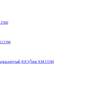
 2560
XM.COM
น้มของเทรนด์ (EP.3)โดย XM.COM