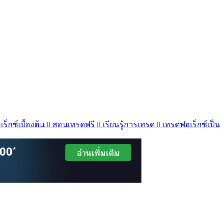
ร็กซ์เบื้องต้น ll สอนเทรดฟรี ll เรียนรู้การเทรด ll เทรดฟอเร็กซ์เป็น