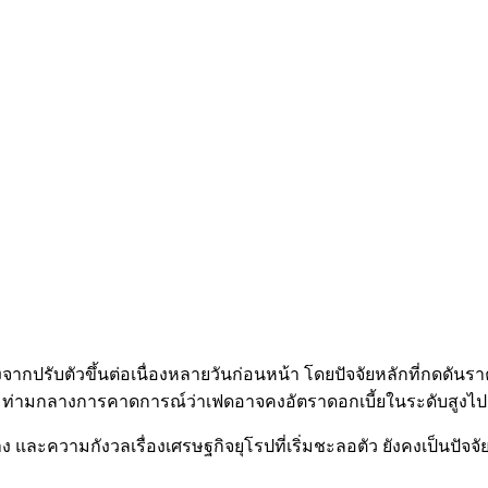
กปรับตัวขึ้นต่อเนื่องหลายวันก่อนหน้า โดยปัจจัยหลักที่กดดั
ื่อง ท่ามกลางการคาดการณ์ว่าเฟดอาจคงอัตราดอกเบี้ยในระดับสูงไ
ละความกังวลเรื่องเศรษฐกิจยุโรปที่เริ่มชะลอตัว ยังคงเป็นปัจจ