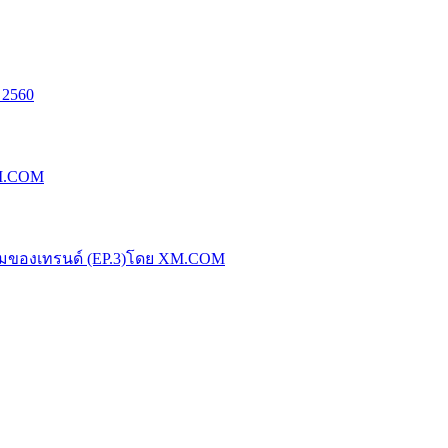
 2560
XM.COM
น้มของเทรนด์ (EP.3)โดย XM.COM