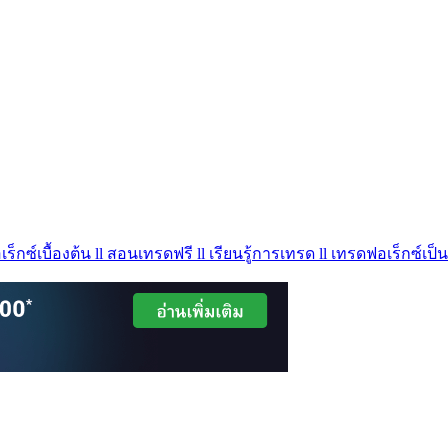
ร็กซ์เบื้องต้น ll สอนเทรดฟรี ll เรียนรู้การเทรด ll เทรดฟอเร็กซ์เป็น