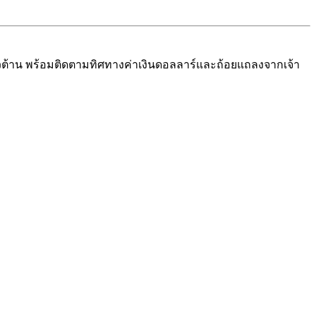
วต้าน พร้อมติดตามทิศทางค่าเงินดอลลาร์และถ้อยแถลงจากเจ้า