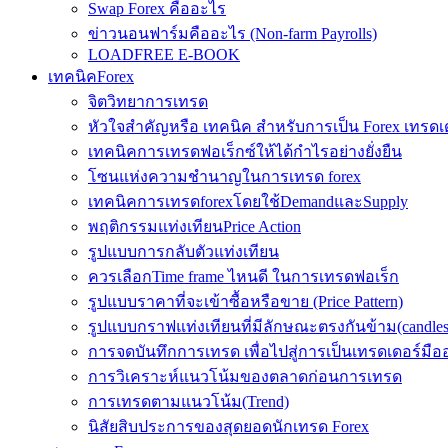
Swap Forex คืออะไร
ข่าวนอนฟาร์มคืออะไร (Non-farm Payrolls)
LOADFREE E-BOOK
เทคนิคForex
จิตวิทยาการเทรด
หัวใจสำคัญหรือ เทคนิค สำหรับการเป็น Forex เทรดเ
เทคนิคการเทรดฟอเร็กซ์ให้ได้กำไรอย่างยั่งยืน
โซนแห่งความชำนาญในการเทรด forex
เทคนิคการเทรดforexโดยใช้DemandและSupply
พฤติกรรมแท่งเทียนPrice Action
รูปแบบการกลับตัวแท่งเทียน
ควรเลือกTime frame ไหนดี ในการเทรดฟอเร็ก
รูปแบบราคาที่จะเข้าซื้อหรือขาย (Price Pattern)
รูปแบบกราฟแท่งเทียนที่มีลักษณะตรงกันข้าม(candlesic
การจดบันทึกการเทรด เพื่อไปสู่การเป็นเทรดเดอร์มือ
การวิเคราะห์แนวโน้มของตลาดก่อนการเทรด
การเทรดตามแนวโน้ม(Trend)
นิสัยสิบประการของสุดยอดนักเทรด Forex